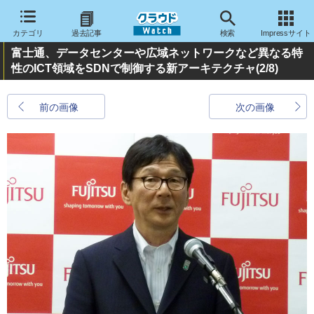
カテゴリ
過去記事
検索
Impressサイト
富士通、データセンターや広域ネットワークなど異なる特
性のICT領域をSDNで制御する新アーキテクチャ
(2/8)
前の画像
次の画像