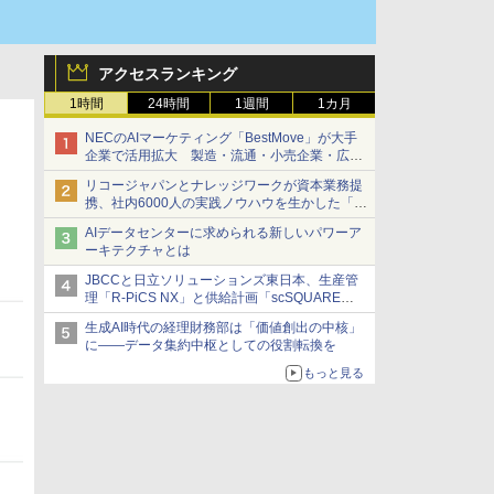
アクセスランキング
1時間
24時間
1週間
1カ月
NECのAIマーケティング「BestMove」が大手
企業で活用拡大 製造・流通・小売企業・広告
代理店などが実装フェーズへ
リコージャパンとナレッジワークが資本業務提
携、社内6000人の実践ノウハウを生かした「AI
商談記録 for RICOH」を展開へ
AIデータセンターに求められる新しいパワーア
ーキテクチャとは
JBCCと日立ソリューションズ東日本、生産管
理「R-PiCS NX」と供給計画「scSQUARE
ISP」の連携サービスを提供開始
生成AI時代の経理財務部は「価値創出の中核」
に――データ集約中枢としての役割転換を
もっと見る