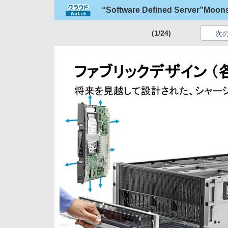
“Software Defined Serve
(1/24)
次