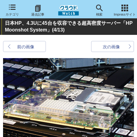
カテゴリ
過去記事
検索
Impressサイト
日本HP、4.3Uに45台を収容できる超高密度サーバー「HP
Moonshot System」
(4/13)
前の画像
次の画像