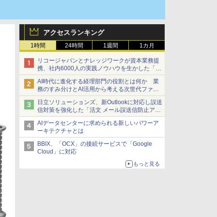
アクセスランキング
1時間
24時間
1週間
1カ月
リコージャパンとナレッジワークが資本業務提
携、社内6000人の実践ノウハウを生かした「AI
商談記録 for RICOH」を展開へ
AI時代に進化する経理部門の役割とは何か 業
務のすみ分けとAI活用から考える次世代ファイ
ナンス戦略
日立ソリューションズ、新Outlookに対応し誤送
信対策を強化した「活文 メール誤送信防止アド
インサービス」を提供
AIデータセンターに求められる新しいパワーア
ーキテクチャとは
BBIX、「OCX」の接続サービスで「Google
Cloud」に対応
もっと見る