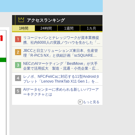
アクセスランキング
1時間
24時間
1週間
1カ月
リコージャパンとナレッジワークが資本業務提
携、社内6000人の実践ノウハウを生かした「AI
商談記録 for RICOH」を展開へ
JBCCと日立ソリューションズ東日本、生産管
理「R-PiCS NX」と供給計画「scSQUARE
ISP」の連携サービスを提供開始
NECのAIマーケティング「BestMove」が大手
企業で活用拡大 製造・流通・小売企業・広告
代理店などが実装フェーズへ
レノボ、NFC/FeliCaに対応する11型Androidタ
ブレット「Lenovo ThinkTab X11 Gen 1」を発
売
AIデータセンターに求められる新しいパワーア
ーキテクチャとは
もっと見る