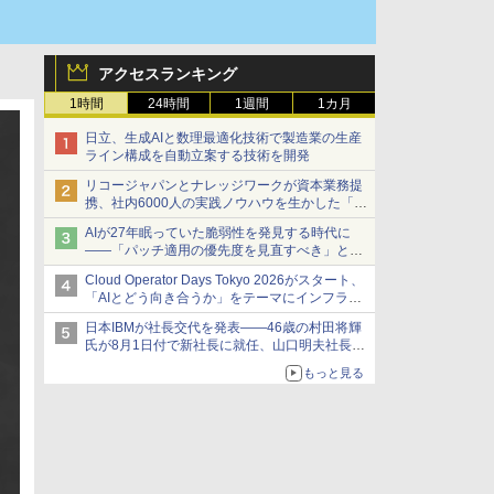
アクセスランキング
1時間
24時間
1週間
1カ月
日立、生成AIと数理最適化技術で製造業の生産
ライン構成を自動立案する技術を開発
リコージャパンとナレッジワークが資本業務提
携、社内6000人の実践ノウハウを生かした「AI
商談記録 for RICOH」を展開へ
AIが27年眠っていた脆弱性を発見する時代に
――「パッチ適用の優先度を見直すべき」とセ
キュリティ専門家
Cloud Operator Days Tokyo 2026がスタート、
「AIとどう向き合うか」をテーマにインフラ運
用の知見を集約
日本IBMが社長交代を発表――46歳の村田将輝
氏が8月1日付で新社長に就任、山口明夫社長は
会長へ
もっと見る