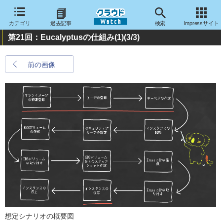
カテゴリ
過去記事
検索
Impressサイト
第21回：Eucalyptusの仕組み(1)
(3/3)
前の画像
想定シナリオの概要図