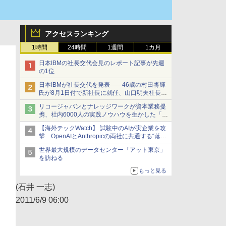
アクセスランキング
1時間
24時間
1週間
1カ月
日本IBMの社長交代会見のレポート記事が先週
の1位
日本IBMが社長交代を発表――46歳の村田将輝
氏が8月1日付で新社長に就任、山口明夫社長は
会長へ
リコージャパンとナレッジワークが資本業務提
携、社内6000人の実践ノウハウを生かした「AI
商談記録 for RICOH」を展開へ
【海外テックWatch】 試験中のAIが実企業を攻
撃 OpenAIとAnthropicの両社に共通する“落と
し穴”
世界最大規模のデータセンター「アット東京」
を訪ねる
もっと見る
(石井 一志)
2011/6/9 06:00