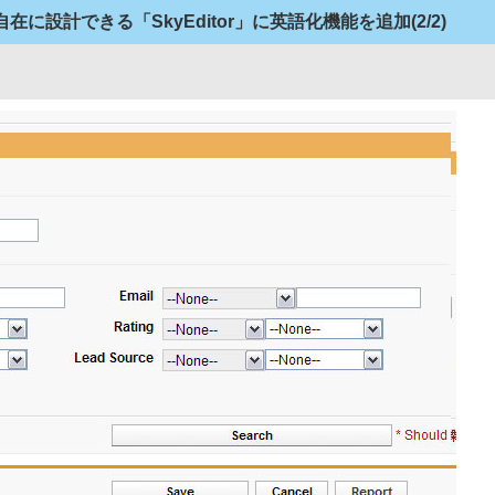
を自在に設計できる「SkyEditor」に英語化機能を追加
(2/2)