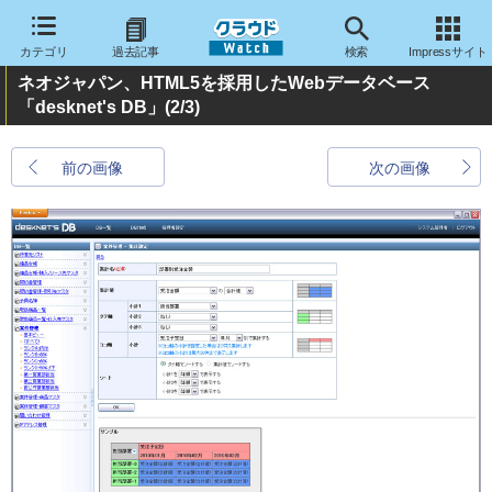
カテゴリ
過去記事
検索
Impressサイト
ネオジャパン、HTML5を採用したWebデータベース
「desknet's DB」
(2/3)
前の画像
次の画像