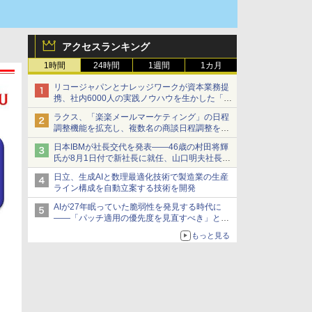
アクセスランキング
1時間
24時間
1週間
1カ月
リコージャパンとナレッジワークが資本業務提
携、社内6000人の実践ノウハウを生かした「AI
商談記録 for RICOH」を展開へ
ラクス、「楽楽メールマーケティング」の日程
調整機能を拡充し、複数名の商談日程調整を効
率化
日本IBMが社長交代を発表――46歳の村田将輝
氏が8月1日付で新社長に就任、山口明夫社長は
会長へ
日立、生成AIと数理最適化技術で製造業の生産
ライン構成を自動立案する技術を開発
AIが27年眠っていた脆弱性を発見する時代に
――「パッチ適用の優先度を見直すべき」とセ
キュリティ専門家
もっと見る