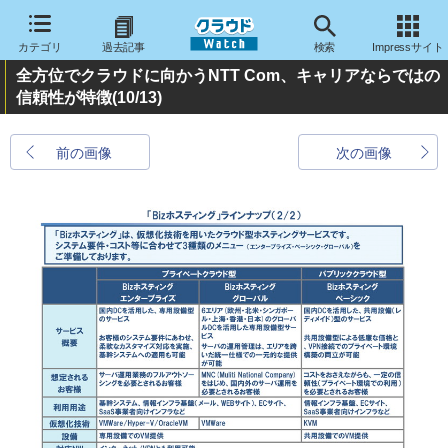
カテゴリ
過去記事
検索
Impressサイト
全方位でクラウドに向かうNTT Com、キャリアならではの
信頼性が特徴
(10/13)
前の画像
次の画像