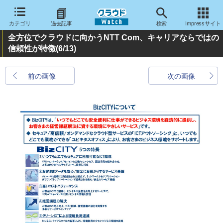
カテゴリ
過去記事
検索
Impressサイト
全方位でクラウドに向かうNTT Com、キャリアならではの
信頼性が特徴
(6/13)
前の画像
次の画像