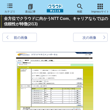
カテゴリ
過去記事
検索
Impressサイト
全方位でクラウドに向かうNTT Com、キャリアならではの
信頼性が特徴
(2/13)
前の画像
次の画像