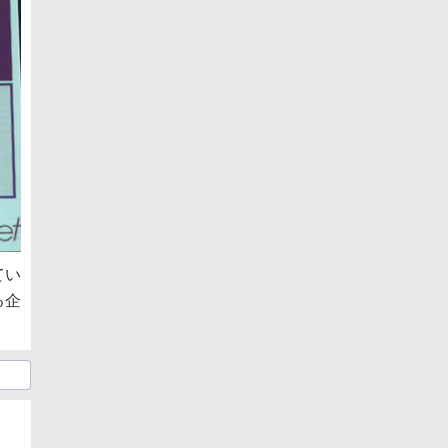
てい
る企