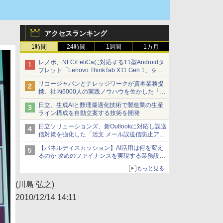
アクセスランキング
1時間
24時間
1週間
1カ月
レノボ、NFC/FeliCaに対応する11型Androidタ
ブレット「Lenovo ThinkTab X11 Gen 1」を発
売
リコージャパンとナレッジワークが資本業務提
携、社内6000人の実践ノウハウを生かした「AI
商談記録 for RICOH」を展開へ
日立、生成AIと数理最適化技術で製造業の生産
ライン構成を自動立案する技術を開発
日立ソリューションズ、新Outlookに対応し誤送
信対策を強化した「活文 メール誤送信防止アド
インサービス」を提供
【パネルディスカッション】AI活用は何を変え
るのか 攻めのファイナンスを実現する業務設計
とマインドセット変革
もっと見る
(川島 弘之)
2010/12/14 14:11