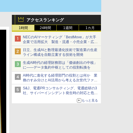
アクセスランキング
1時間
24時間
1週間
1カ月
NECのAIマーケティング「BestMove」が大手
企業で活用拡大 製造・流通・小売企業・広告
代理店などが実装フェーズへ
日立、生成AIと数理最適化技術で製造業の生産
ライン構成を自動立案する技術を開発
生成AI時代の経理財務部は「価値創出の中核」
に――データ集約中枢としての役割転換を
AI時代に進化する経理部門の役割とは何か 業
務のすみ分けとAI活用から考える次世代ファイ
ナンス戦略
S&J、電通PRコンサルティング、電通総研の3
社、サイバーインシデント発生時の対応と危機
管理広報を一体的に訓練するプログラムを提供
もっと見る