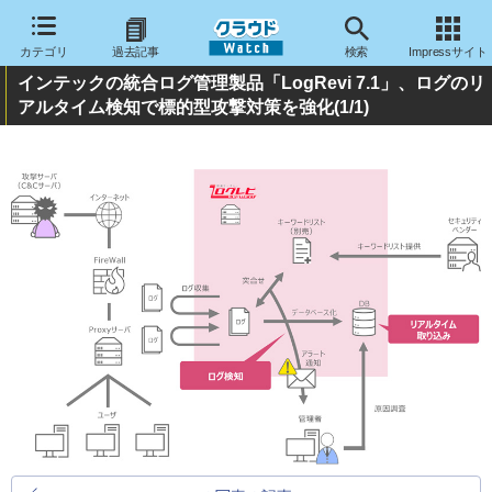
カテゴリ
過去記事
検索
Impressサイト
インテックの統合ログ管理製品「LogRevi 7.1」、ログのリ
アルタイム検知で標的型攻撃対策を強化
(1/1)