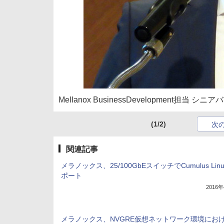
Mellanox BusinessDevelopment担当 シニ
(1/2)
次
関連記事
メラノックス、25/100GbEスイッチでCumulus Lin
ポート
2016
メラノックス、NVGRE仮想ネットワーク環境にお