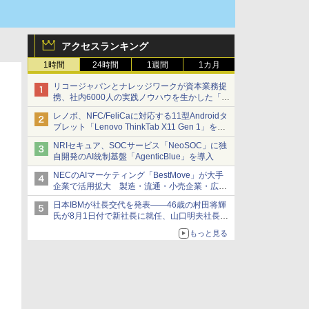
アクセスランキング
1時間
24時間
1週間
1カ月
リコージャパンとナレッジワークが資本業務提
携、社内6000人の実践ノウハウを生かした「AI
商談記録 for RICOH」を展開へ
レノボ、NFC/FeliCaに対応する11型Androidタ
ブレット「Lenovo ThinkTab X11 Gen 1」を発
売
NRIセキュア、SOCサービス「NeoSOC」に独
自開発のAI統制基盤「AgenticBlue」を導入
NECのAIマーケティング「BestMove」が大手
企業で活用拡大 製造・流通・小売企業・広告
代理店などが実装フェーズへ
日本IBMが社長交代を発表――46歳の村田将輝
氏が8月1日付で新社長に就任、山口明夫社長は
会長へ
もっと見る