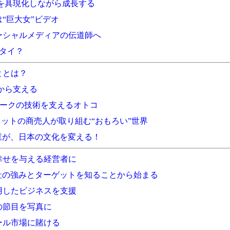
を具現化しながら成長する
“巨大女”ビデオ
ーシャルメディアの伝道師へ
ンタイ？
ととは？
技術から支える
ャークの技術を支えるオトコ
、ネットの商売人が取り組む“おもろい”世界
業が、日本の文化を変える！
幸せを与える経営者に
社の強みとターゲットを知ることから始まる
用したビジネスを支援
の節目を写真に
ール市場に賭ける