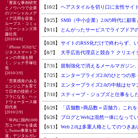
「豊富な事例研究
【10/2】
ヘアスタイルを切り口に女性サイ
とノウハウで企業
のソーシャルメデ
ィア活用を促進」
【9/25】
SMB（中小企業）2.0の時代に顧
ループス・コミュ
ニケーションズ斉
【9/11】
とんがったサービスでライブドア
藤社長
[2010/4/6]
【8/28】
サイトのRSS化だけで終わらず、
「iPhone 3GSがビ
【8/7】
大手広告代理店と競合？ クリエイ
ジネススマートフ
ォンの市場を開
く」ジェナ手塚社
【7/31】
規制強化で消えるメールマガジン
長
[2010/3/9]
【7/25】
エンタープライズ2.0のひとつの
「営業感覚のある
【7/19】
エンタープライズ2.0の中核はセ
エンジニアを育て
て日本の技術イン
【7/10】
スティーブ・ジョブズと仕事をし
フラになる」ヘッ
ドウォータース篠
【6/29】
「店舗数×商品数＝店舗力」これ
田代表
[2010/2/9]
【6/26】
ブログとWebは混然一体になって
「年内に国内1000
万ユーザーを達成
【6/13】
Web 2.0は多重人格としてのつき
しTwitter事業を加
速」デジタルガレ