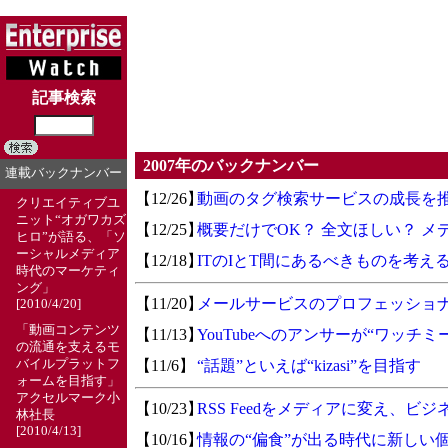
記事検索
2007年のバックナンバー
連載バックナンバー
【12/26】
動画のタグ検索サービスの成長を
クリエイティブユ
ニット“オガワカズ
【12/25】
概要だけでOK？ 全文ほしい？ 
ヒロ”が語る、「ソ
ーシャルメディア
【12/18】
ITのIとT間にあるべきものを考え
時代のマーケティ
ング」
【11/20】
メールサービスのプロフェッショナ
[2010/4/20]
「動画コンテンツ
【11/13】
YouTubeへのアンサーが“ワッチミー！
の流通を支えるモ
【11/6】
“話題”といえば“kizasi”を目指す
バイルプラットフ
ォームを目指す」
アクセルマーク小
【10/23】
RSS Feedをメディアに変え、ビ
林社長
[2010/4/13]
【10/16】
情報の“偏食”が出る時代に新しい