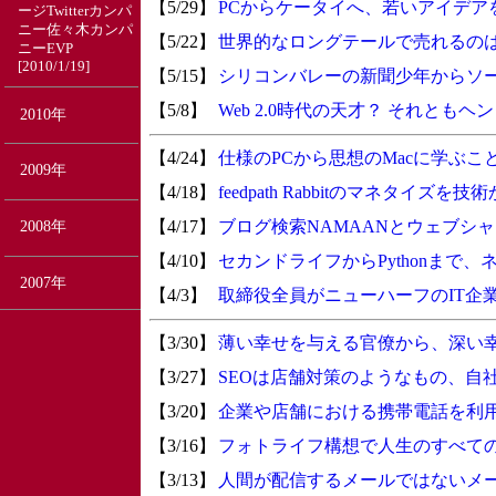
【5/29】
PCからケータイへ、若いアイデア
ージTwitterカンパ
ニー佐々木カンパ
【5/22】
世界的なロングテールで売れるのは
ニーEVP
[2010/1/19]
【5/15】
シリコンバレーの新聞少年からソ
【5/8】
Web 2.0時代の天才？ それともヘ
2010年
【4/24】
仕様のPCから思想のMacに学ぶこ
2009年
【4/18】
feedpath Rabbitのマネタイズを
【4/17】
ブログ検索NAMAANとウェブシ
2008年
【4/10】
セカンドライフからPythonまで
2007年
【4/3】
取締役全員がニューハーフのIT企
【3/30】
薄い幸せを与える官僚から、深い
【3/27】
SEOは店舗対策のようなもの、自
【3/20】
企業や店舗における携帯電話を利
【3/16】
フォトライフ構想で人生のすべて
【3/13】
人間が配信するメールではないメ