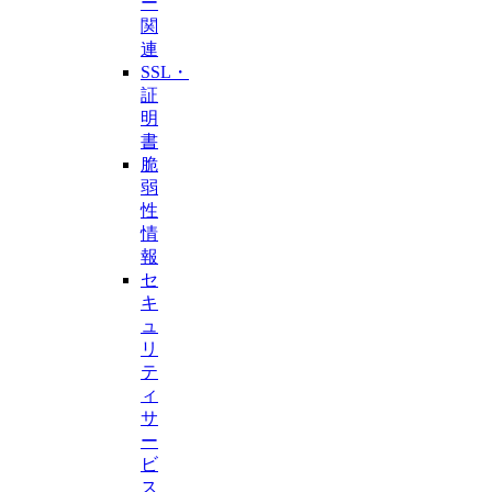
ー
関
連
SSL・
証
明
書
脆
弱
性
情
報
セ
キ
ュ
リ
テ
ィ
サ
ー
ビ
ス