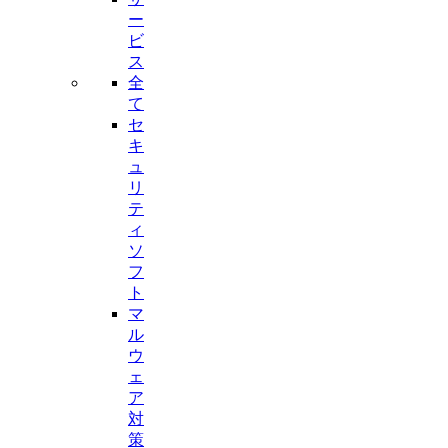
ー
ビ
ス
全
て
セ
キ
ュ
リ
テ
ィ
ソ
フ
ト
マ
ル
ウ
ェ
ア
対
策