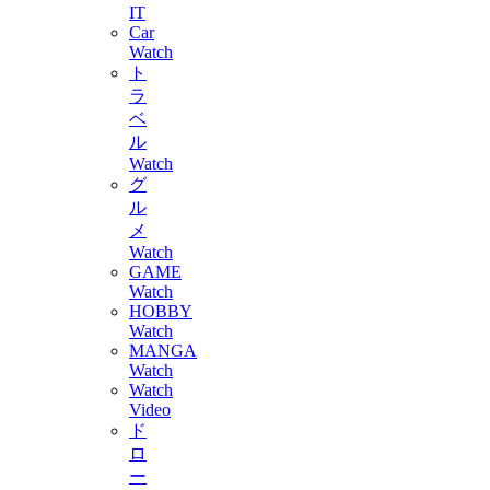
IT
Car
Watch
ト
ラ
ベ
ル
Watch
グ
ル
メ
Watch
GAME
Watch
HOBBY
Watch
MANGA
Watch
Watch
Video
ド
ロ
ー