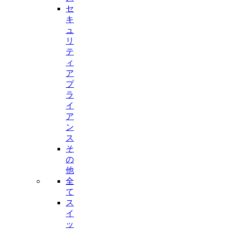
セ
キ
ュ
リ
テ
ィ
ア
プ
ラ
イ
ア
ン
ス
そ
の
他
全
て
ス
イ
ッ