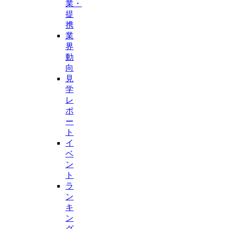
業・
提
携
業
界
動
向
見
学
レ
ポ
ー
ト
イ
ベ
ン
ト
ラ
ン
キ
ン
グ