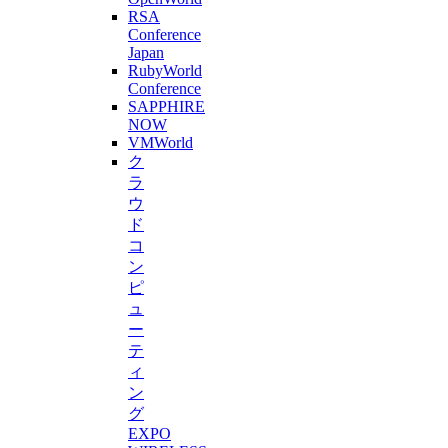
RSA
Conference
Japan
RubyWorld
Conference
SAPPHIRE
NOW
VMWorld
ク
ラ
ウ
ド
コ
ン
ピ
ュ
ー
テ
ィ
ン
グ
EXPO