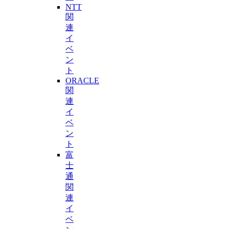
NTT
関
連
イ
ベ
ン
ト
ORACLE
関
連
イ
ベ
ン
ト
富
士
通
関
連
イ
ベ