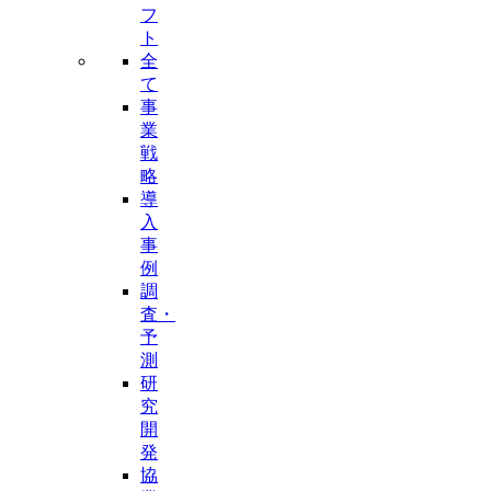
フ
ト
全
て
事
業
戦
略
導
入
事
例
調
査・
予
測
研
究
開
発
協