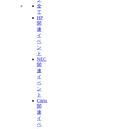
全
て
HP
関
連
イ
ベ
ン
ト
NEC
関
連
イ
ベ
ン
ト
Citrix
関
連
イ
ベ