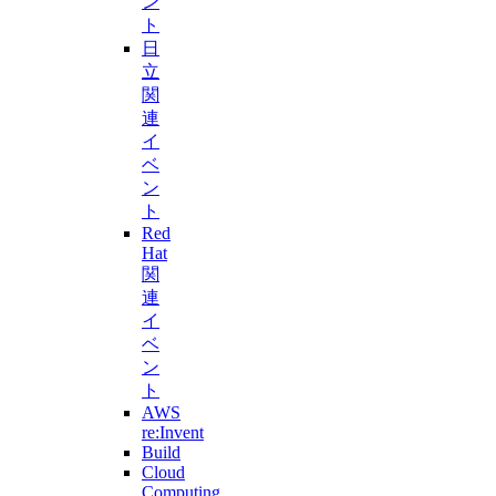
ン
ト
日
立
関
連
イ
ベ
ン
ト
Red
Hat
関
連
イ
ベ
ン
ト
AWS
re:Invent
Build
Cloud
Computing