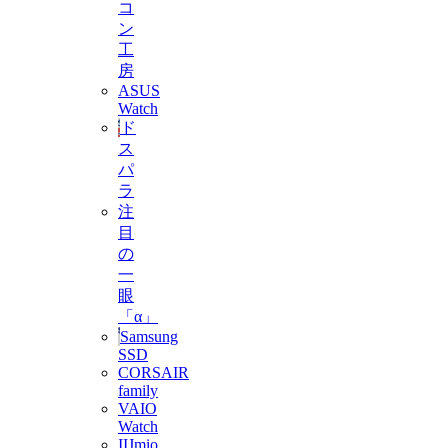
コ
ン
工
房
ASUS
Watch
ド
ス
パ
ラ
注
目
の
一
眼
「α」
Samsung
SSD
CORSAIR
family
VAIO
Watch
IIJmio