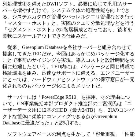
列処理技術を備えたDWHソフト。必要に応じて汎用IAサー
バーを増やすだけで、システム全体の処理性能を向上でき
る。システムカタログ管理やパラレルクエリ管理などを行う
「マスター・ホスト」と、実際のクエリ分散処理などを行う
「セグメント・ホスト」の2階層構成となっており、後者を
柔軟にスケールアウトできる仕組みだ。
従来、Greenplum Databaseを各社サーバーと組み合わせて
提案してきたTEDだが、今回はあらかじめパッケージ化する
ことで事前のサイジングを実現。導入コストと設計時間を大
幅に短縮したという。TED内には、パッケージと同じ構成で
検証環境を組み、迅速なサポートに備える。エンドユーザー
にとっては、ハードウェアとソフトウェアの保守窓口が一元
化されるのもパッケージ化によるメリットだ。
サーバーには「PowerEdge R510」を採用。その理由につ
いて、CN事業統括本部プロダクト推進部の二宮潤氏は「ユ
ーザーデータ用に12基のHDD（最大24TB）を、2Uのコンパ
クトな筐体に柔軟にコンフィグできる点がGreenplum
Databaseに最適だった」と説明する。
ソフトウェアベースの利点を生かして「容量重視」「性能