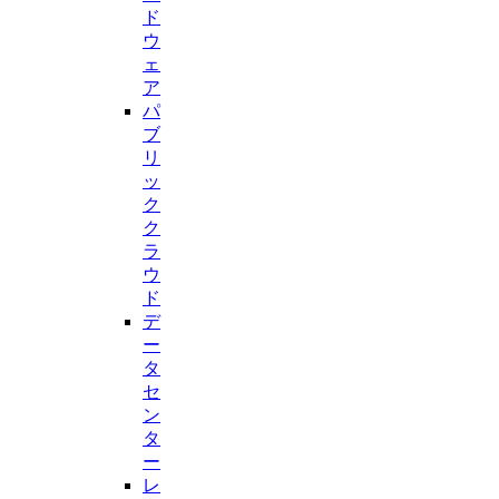
ド
ウ
ェ
ア
パ
ブ
リ
ッ
ク
ク
ラ
ウ
ド
デ
ー
タ
セ
ン
タ
ー
レ