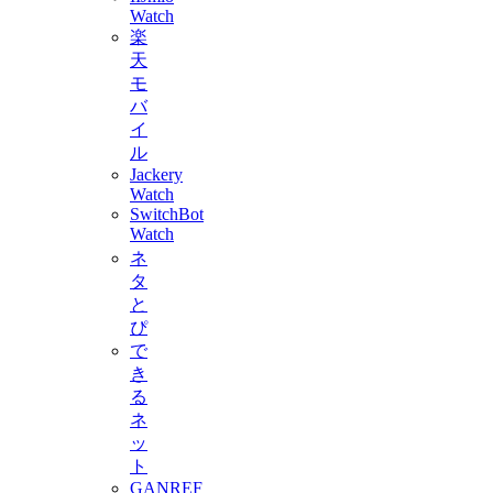
Watch
楽
天
モ
バ
イ
ル
Jackery
Watch
SwitchBot
Watch
ネ
タ
と
ぴ
で
き
る
ネ
ッ
ト
GANREF