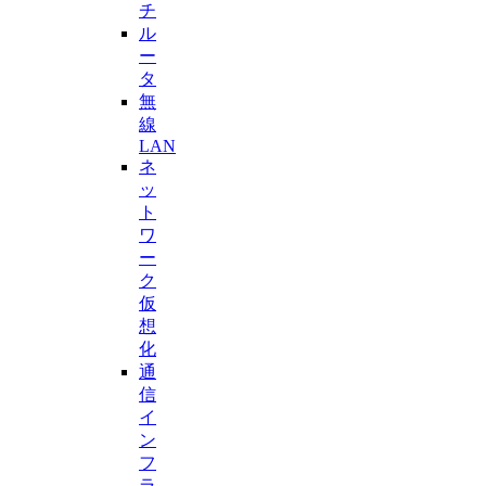
チ
ル
ー
タ
無
線
LAN
ネ
ッ
ト
ワ
ー
ク
仮
想
化
通
信
イ
ン
フ
ラ