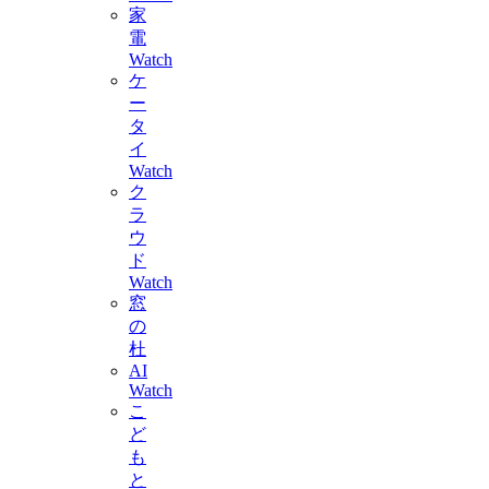
家
電
Watch
ケ
ー
タ
イ
Watch
ク
ラ
ウ
ド
Watch
窓
の
杜
AI
Watch
こ
ど
も
と