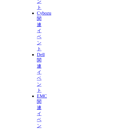
ン
ト
Cybozu
関
連
イ
ベ
ン
ト
Dell
関
連
イ
ベ
ン
ト
EMC
関
連
イ
ベ
ン