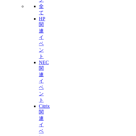
全
て
HP
関
連
イ
ベ
ン
ト
NEC
関
連
イ
ベ
ン
ト
Citrix
関
連
イ
ベ