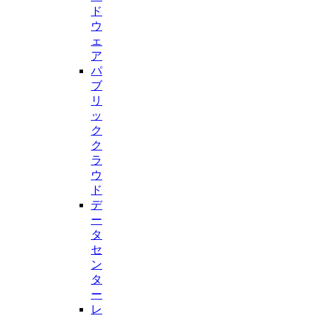
ド
ウ
ェ
ア
パ
ブ
リ
ッ
ク
ク
ラ
ウ
ド
デ
ー
タ
セ
ン
タ
ー
レ