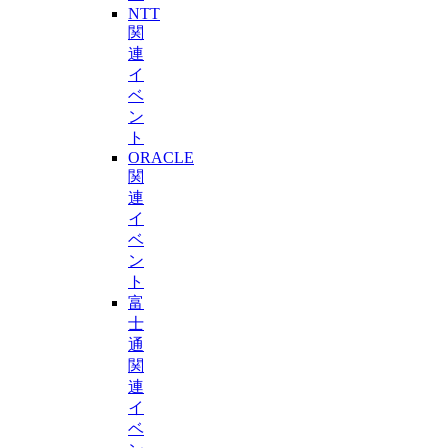
NTT
関
連
イ
ベ
ン
ト
ORACLE
関
連
イ
ベ
ン
ト
富
士
通
関
連
イ
ベ