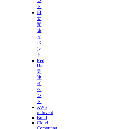
ン
ト
日
立
関
連
イ
ベ
ン
ト
Red
Hat
関
連
イ
ベ
ン
ト
AWS
re:Invent
Build
Cloud
Computing