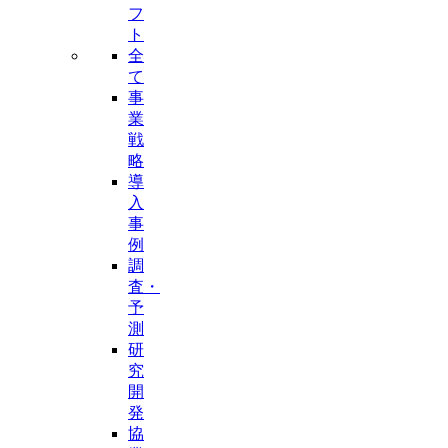
フ
ト
全
て
事
業
戦
略
導
入
事
例
調
査・
予
測
研
究
開
発
協