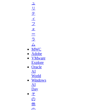
ュ
リ
テ
ィ
フ
ォ
ー
ラ
ム
MWC
Adobe
VMware
Explore
Oracle
AI
World
Windows
AI
Day
そ
の
他
の