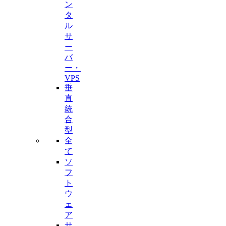
ン
タ
ル
サ
ー
バ
ー・
VPS
垂
直
統
合
型
全
て
ソ
フ
ト
ウ
ェ
ア
サ