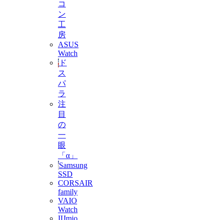
コ
ン
工
房
ASUS
Watch
ド
ス
パ
ラ
注
目
の
一
眼
「α」
Samsung
SSD
CORSAIR
family
VAIO
Watch
IIJmio