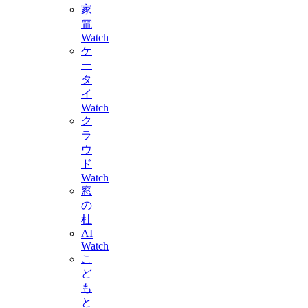
家
電
Watch
ケ
ー
タ
イ
Watch
ク
ラ
ウ
ド
Watch
窓
の
杜
AI
Watch
こ
ど
も
と