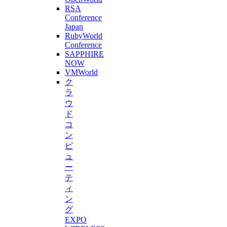
RSA
Conference
Japan
RubyWorld
Conference
SAPPHIRE
NOW
VMWorld
ク
ラ
ウ
ド
コ
ン
ピ
ュ
ー
テ
ィ
ン
グ
EXPO