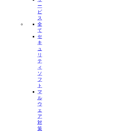
ー
ビ
ス
全
て
セ
キ
ュ
リ
テ
ィ
ソ
フ
ト
マ
ル
ウ
ェ
ア
対
策