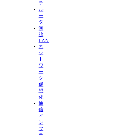
チ
ル
ー
タ
無
線
LAN
ネ
ッ
ト
ワ
ー
ク
仮
想
化
通
信
イ
ン
フ
ラ