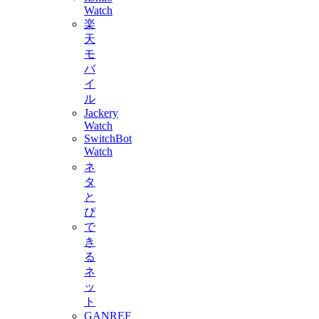
Watch
楽
天
モ
バ
イ
ル
Jackery
Watch
SwitchBot
Watch
ネ
タ
と
ぴ
で
き
る
ネ
ッ
ト
GANREF