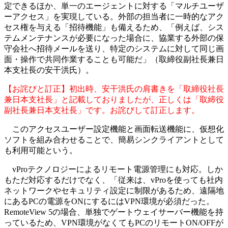
定できるほか、単一のエージェントに対する「マルチユーザ
ーアクセス」を実現している。外部の担当者に一時的なアク
セス権を与える「招待機能」も備えるため、「例えば、シス
テムメンテナンスが必要になった場合に、協業する外部の保
守会社へ招待メールを送り、特定のシステムに対して同じ画
面・操作で共同作業することも可能だ」（取締役副社長兼日
本支社長の安干洪氏）。
【お詫びと訂正】初出時、安干洪氏の肩書きを「取締役社長
兼日本支社長」と記載しておりましたが、正しくは「取締役
副社長兼日本支社長」です。お詫びして訂正します。
このアクセスユーザー設定機能と画面転送機能に、仮想化
ソフトを組み合わせることで、簡易シンクライアントとして
も利用可能という。
vProテクノロジーによるリモート電源管理にも対応。しか
もただ対応するだけでなく、「従来は、vProを使っても社内
ネットワークやセキュリティ設定に制限があるため、遠隔地
にあるPCの電源をONにするにはVPN環境が必須だった。
RemoteView 5の場合、単独でゲートウェイサーバー機能を持
っているため、VPN環境がなくてもPCのリモートON/OFFが