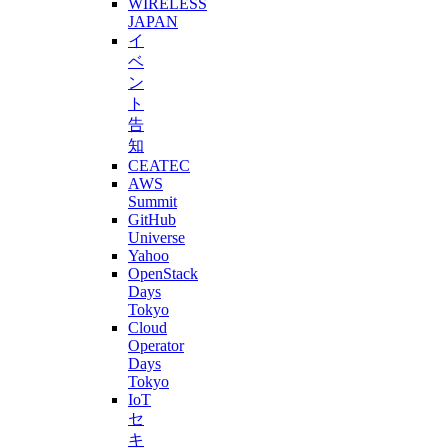
WIRELESS
JAPAN
イ
ベ
ン
ト
告
知
CEATEC
AWS
Summit
GitHub
Universe
Yahoo
OpenStack
Days
Tokyo
Cloud
Operator
Days
Tokyo
IoT
セ
キ