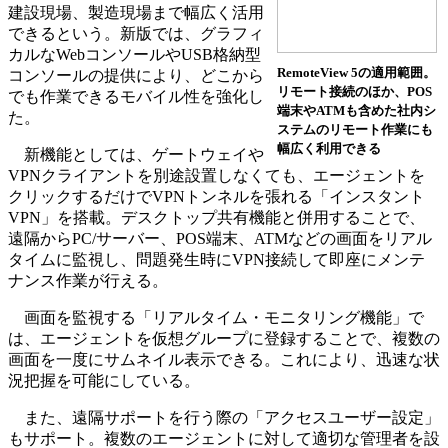
建設現場、製造現場まで幅広く活用
できるという。新版では、グラフィ
カルなWebコンソールやUSB格納型
RemoteView 5の適用範囲。
コンソールの提供により、どこから
リモート接続のほか、POS
でも作業できるモバイル性を強化し
端末やATMも含めた社内シ
た。
ステムのリモート作業にも
幅広く利用できる
新機能としては、ゲートウェイや
VPNクライアントを別途設置しなくても、エージェントを
クリックするだけでVPNトンネルを張れる「インスタント
VPN」を搭載。デスクトップ共有機能と併用することで、
遠隔からPC/サーバー、POS端末、ATMなどの画面をリアル
タイムに監視し、問題発生時にVPN接続して即座にメンテ
ナンス作業が行える。
画面を監視する「リアルタイム・モニタリング機能」で
は、エージェントを仮想グループに登録することで、複数の
画面を一度にサムネイル表示できる。これにより、迅速な状
況把握を可能にしている。
また、遠隔サポートを行う際の「アクセスユーザー設定」
もサポート。複数のエージェントに対して適切な管理者を設