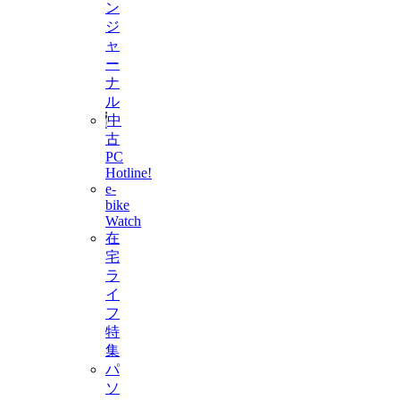
ン
ジ
ャ
ー
ナ
ル
中
古
PC
Hotline!
e-
bike
Watch
在
宅
ラ
イ
フ
特
集
パ
ソ