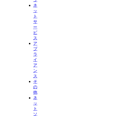
ネ
ッ
ト
サ
ー
ビ
ス
ア
プ
ラ
イ
ア
ン
ス
そ
の
他
ネ
ッ
ト
ソ