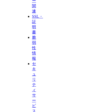
ー
関
連
SSL・
証
明
書
脆
弱
性
情
報
セ
キ
ュ
リ
テ
ィ
サ
ー
ビ
ス