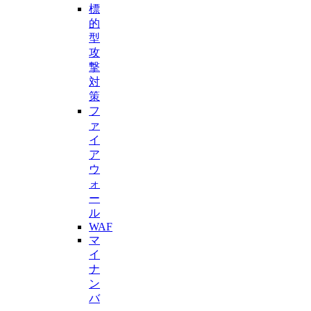
標
的
型
攻
撃
対
策
フ
ァ
イ
ア
ウ
ォ
ー
ル
WAF
マ
イ
ナ
ン
バ