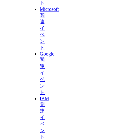
ト
Microsoft
関
連
イ
ベ
ン
ト
Google
関
連
イ
ベ
ン
ト
IBM
関
連
イ
ベ
ン
ト