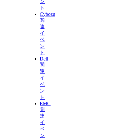
ン
ト
Cybozu
関
連
イ
ベ
ン
ト
Dell
関
連
イ
ベ
ン
ト
EMC
関
連
イ
ベ
ン