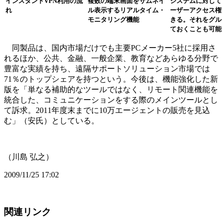
インスタントVPN利用の流
複数の端末画面をサムネイ
システムに対して
れ
ル表示するリアルタイム・
ーザーアクセス権
モニタリング機能
きる。それをグル
ておくことも可能
同製品は、国内市場だけでも主要PCメーカー5社に採用さ
れるほか、公共、金融、一般企業、教育などあらゆる分野で
豊富な実績を持ち、遠隔サポートソリューション市場では
71％のトップシェアを持つという。今後は、機能強化した新
版を「単なる補助的なツールではなく、リモート関連機能を
統合した、コミュニケーションをする際のメインツールとし
て訴求。2011年度末までに10万エージェントの販売を見込
む」（安氏）としている。
（川島 弘之）
2009/11/25 17:02
関連リンク