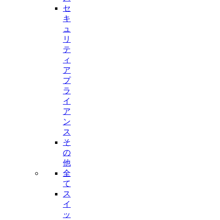
セ
キ
ュ
リ
テ
ィ
ア
プ
ラ
イ
ア
ン
ス
そ
の
他
全
て
ス
イ
ッ