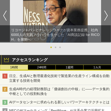
リコージャパンとナレッジワークが資本業務提携、社内
6000人の実践ノウハウを生かした「AI商談記録 for RICO
H」を展開へ
●
●
●
アクセスランキング
1時間
24時間
1週間
1カ月
日立、生成AIと数理最適化技術で製造業の生産ライン構成を自動
立案する技術を開発
生成AI時代の経理財務部は「価値創出の中核」に――データ集約
中枢としての役割転換を
AIデータセンターに求められる新しいパワーアーキテクチャとは
NECのAIマーケティング「BestMove」が大手企業で活用拡大