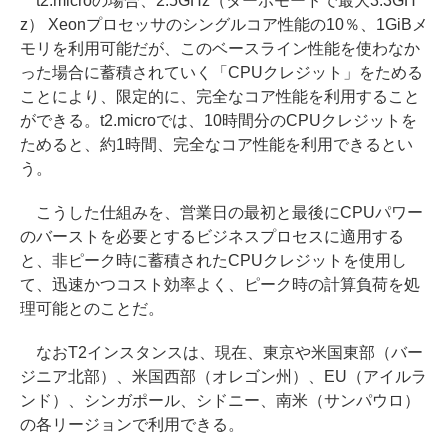
t2.microの場合、2.5GHz（ターボモードで最大3.3GH
z） Xeonプロセッサのシングルコア性能の10％、1GiBメ
モリを利用可能だが、このベースライン性能を使わなか
った場合に蓄積されていく「CPUクレジット」をためる
ことにより、限定的に、完全なコア性能を利用すること
ができる。t2.microでは、10時間分のCPUクレジットを
ためると、約1時間、完全なコア性能を利用できるとい
う。
こうした仕組みを、営業日の最初と最後にCPUパワー
のバーストを必要とするビジネスプロセスに適用する
と、非ピーク時に蓄積されたCPUクレジットを使用し
て、迅速かつコスト効率よく、ピーク時の計算負荷を処
理可能とのことだ。
なおT2インスタンスは、現在、東京や米国東部（バー
ジニア北部）、米国西部（オレゴン州）、EU（アイルラ
ンド）、シンガポール、シドニー、南米（サンパウロ）
の各リージョンで利用できる。