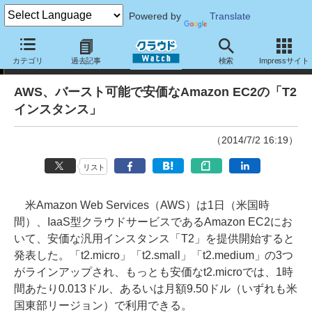
Powered by
Translate
ニュース
カテゴリ
過去記事
検索
Impressサイト
AWS、バースト可能で安価なAmazon EC2の「T2
インスタンス」
（2014/7/2 16:19）
リスト
米Amazon Web Services（AWS）は1日（米国時
間）、IaaS型クラウドサービスであるAmazon EC2にお
いて、安価な汎用インスタンス「T2」を提供開始すると
発表した。「t2.micro」「t2.small」「t2.medium」の3つ
がラインアップされ、もっとも安価なt2.microでは、1時
間あたり0.013ドル、あるいは月額9.50ドル（いずれも米
国東部リージョン）で利用できる。