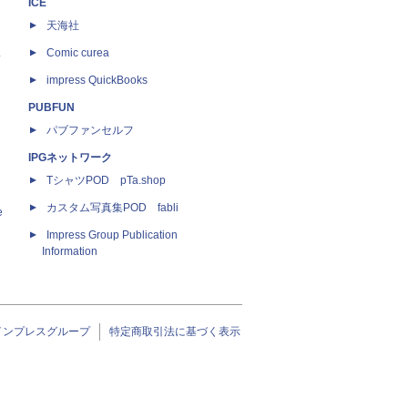
ICE
天海社
ス
Comic curea
impress QuickBooks
PUBFUN
パブファンセルフ
IPGネットワーク
TシャツPOD pTa.shop
カスタム写真集POD fabli
e
Impress Group Publication
Information
インプレスグループ
特定商取引法に基づく表示