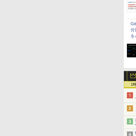
G
分
を
1