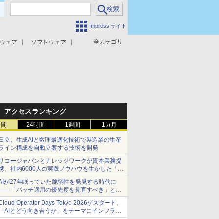
Impress サイト
全カテゴリ
ウェア
ソフトウェア
攻撃対策
マルウェア対策
アクセスランキング
時間
24時間
1週間
1カ月
日立、生成AIと数理最適化技術で製造業の生産
ライン構成を自動立案する技術を開発
リコージャパンとナレッジワークが資本業務提
携、社内6000人の実践ノウハウを生かした「AI
商談記録 for RICOH」を展開へ
AIが27年眠っていた脆弱性を発見する時代に
――「パッチ適用の優先度を見直すべき」とセ
キュリティ専門家
Cloud Operator Days Tokyo 2026がスタート、
「AIとどう向き合うか」をテーマにインフラ運
用の知見を集約