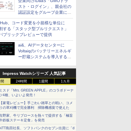
企業向けIDaaS「GMOトラ
スト・ログイン」、親会社の
認証設定をグループ企業に展
開できる新機能を提供
itHub、コード変更を小規模な単位に
割する「スタック型プルリクエスト」
パブリックプレビューで提供
ai&、AIデータセンターに
Voltaiqのバッテリーエネルギ
ー貯蔵システムを導入する計
画を発表
Impress Watchシリーズ 人気記事
時間
24時間
1週間
1カ月
ミスド「Mrs. GREEN APPLE」のコラボドーナ
ツ4種、いよいよ発売！
【家電レビュー】手ごわい雑草との戦い、コメ
リの草刈機で完全勝利 掃除機感覚で使えた
吉野家、牛リブロースを熱々で提供する「極旨
牛鉄板ステーキ定食」を発売
NTT島田社長、ソフトバンクのセブン出資に「d