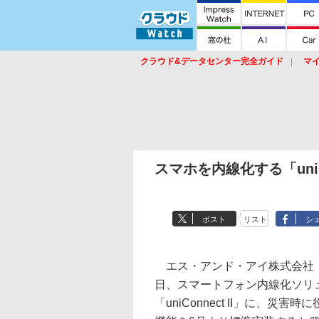
クラウド&データセンター完全ガイド
マ
サービス
セキュリティ
ネットワーク
スイッチ
ルータ
導入事例
イベ
スマホを内線化する「uniC
ポスト
リスト
シ
エス・アンド・アイ株式会社（S
日、スマートフォン内線化ソリ
「uniConnect II」に、災