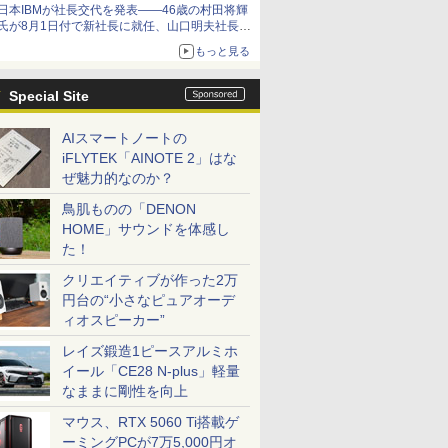
日本IBMが社長交代を発表――46歳の村田将輝
氏が8月1日付で新社長に就任、山口明夫社長は
会長へ
もっと見る
Special Site
AIスマートノートの
iFLYTEK「AINOTE 2」はな
ぜ魅力的なのか？
鳥肌ものの「DENON
HOME」サウンドを体感し
た！
クリエイティブが作った2万
円台の“小さなピュアオーデ
ィオスピーカー”
レイズ鍛造1ピースアルミホ
イール「CE28 N-plus」軽量
なままに剛性を向上
マウス、RTX 5060 Ti搭載ゲ
ーミングPCが7万5,000円オ