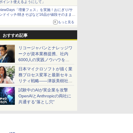
ポイント使えるようにして」
NewDays「増量フェス」を実施！おにぎり/サ
ンドイッチ/焼きそばなど16品が値段そのままで
ボリュームアップ
もっと見る
おすすめ記事
リコージャパンとナレッジワ
ークが資本業務提携、社内
6000人の実践ノウハウを生
かした「AI商談記録 for
日本マイクロソフトが描く業
RICOH」を展開へ
務プロセス変革と最新セキュ
リティ戦略――津坂美樹社長
が2027年度戦略を説明
試験中のAIが実企業を攻撃
OpenAIとAnthropicの両社に
共通する“落とし穴”