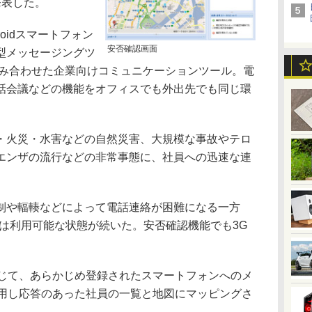
発表した。
Androidスマートフォン
安否確認画面
の統合型メッセージングツ
o」を組み合わせた企業向けコミュニケーションツール。電
話会議などの機能をオフィスでも外出先でも同じ環
火災・水害などの自然災害、大規模な事故やテロ
エンザの流行などの非常事態に、社員への迅速な連
や輻輳などによって電話連絡が困難になる一方
信は利用可能な状態が続いた。安否確認機能でも3G
tを通じて、あらかじめ登録されたスマートフォンへのメ
活用し応答のあった社員の一覧と地図にマッピングさ