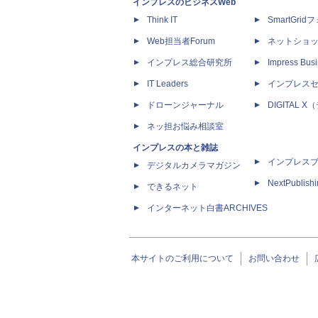
インプレスのビジネスWeb
Think IT
SmartGri
Web担当者Forum
ネットショ
インプレス総合研究所
Impress Busi
IT Leaders
インプレス
ドローンジャーナル
DIGITAL
ネッ担お悩み相談室
インプレスの本と雑誌
インプレス
デジタルカメラマガジン
NextPublish
できるネット
インターネット白書ARCHIVES
本サイトのご利用について
お問い合わせ