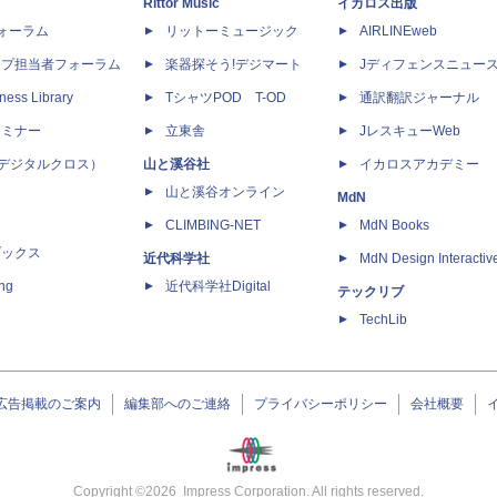
Rittor Music
イカロス出版
dフォーラム
リットーミュージック
AIRLINEweb
ップ担当者フォーラム
楽器探そう!デジマート
Jディフェンスニュー
ness Library
TシャツPOD T-OD
通訳翻訳ジャーナル
セミナー
立東舎
JレスキューWeb
 X（デジタルクロス）
山と溪谷社
イカロスアカデミー
山と溪谷オンライン
MdN
CLIMBING-NET
MdN Books
ブックス
近代科学社
MdN Design Interactiv
ing
近代科学社Digital
テックリブ
TechLib
広告掲載のご案内
編集部へのご連絡
プライバシーポリシー
会社概要
Copyright ©
2026
Impress Corporation. All rights reserved.