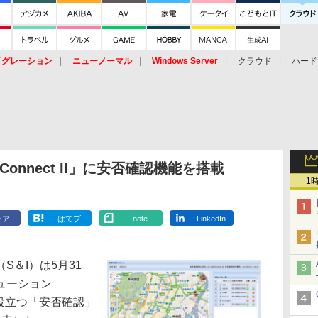
イグレーション
ニューノーマル
Windows Server
クラウド
ハード
トピック
ストレージ（HW）
オープンソース
SaaS
標的型
ント
onnect II」に安否確認機能を搭載
1
ェア
はてブ
note
LinkedIn
＆I）は5月31
ューション
害時に役立つ「安否確認」