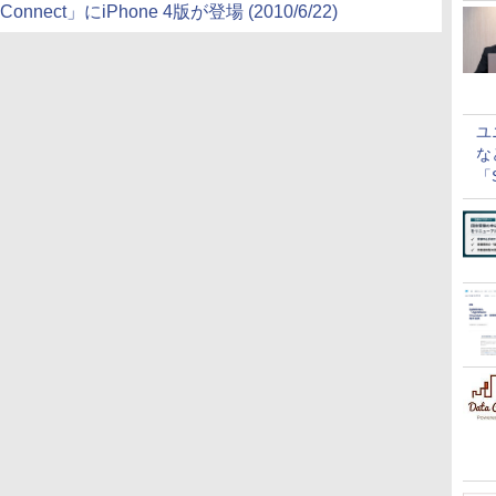
ct」にiPhone 4版が登場 (2010/6/22)
ユ
な
「S
に