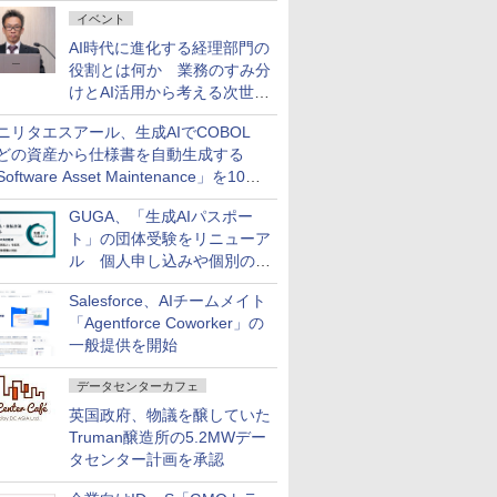
ダッシュボード画面を搭載
イベント
AI時代に進化する経理部門の
役割とは何か 業務のすみ分
けとAI活用から考える次世代
ファイナンス戦略
ニリタエスアール、生成AIでCOBOL
どの資産から仕様書を自動生成する
oftware Asset Maintenance」を10月
発売
GUGA、「生成AIパスポー
ト」の団体受験をリニューア
ル 個人申し込みや個別の支
払いなどに対応
Salesforce、AIチームメイト
「Agentforce Coworker」の
一般提供を開始
データセンターカフェ
英国政府、物議を醸していた
Truman醸造所の5.2MWデー
タセンター計画を承認