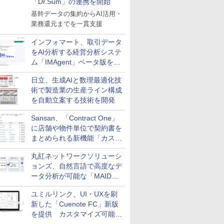
「Dr.Sum」の連携を開始
基幹データの集約からAI活用・
業務還元までを一貫支援
インフォマート、取引データ
をAI分析する経営分析システ
ム「IMAgent」ベータ版を提
供
日立、生成AIと数理最適化技
術で製造業の生産ライン構成
を自動立案する技術を開発
Sansan、「Contract One」
に店舗や物件単位で契約書を
まとめられる新機能「カスタ
ム契約ツリー」を追加
丸紅ネットワークソリューシ
ョンズ、自然言語で高度なデ
ータ分析が可能な「MAIDOA
AI ASSIST」を9月より提供
ユミルリンク、UI・UXを刷
新した「Cuenote FC」新版
を提供 カスタマイズ可能な