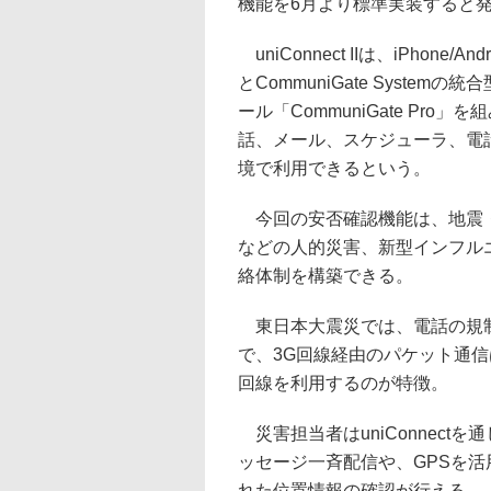
機能を6月より標準実装すると
uniConnect IIは、iPhone/
とCommuniGate System
ール「CommuniGate Pr
話、メール、スケジューラ、電
境で利用できるという。
今回の安否確認機能は、地震・
などの人的災害、新型インフル
絡体制を構築できる。
東日本大震災では、電話の規制
で、3G回線経由のパケット通
回線を利用するのが特徴。
災害担当者はuniConnec
ッセージ一斉配信や、GPSを
れた位置情報の確認が行える。