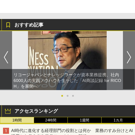
おすすめ記事
リコージャパンとナレッジワークが資本業務提携、社内
6000人の実践ノウハウを生かした「AI商談記録 for RICO
H」を展開へ
●
●
●
アクセスランキング
1時間
24時間
1週間
1カ月
AI時代に進化する経理部門の役割とは何か 業務のすみ分けとAI