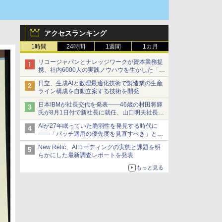
アクセスランキング
1時間
24時間
1週間
1カ月
リコージャパンとナレッジワークが資本業務提
携、社内6000人の実践ノウハウを生かした「AI
商談記録 for RICOH」を展開へ
日立、生成AIと数理最適化技術で製造業の生産
ライン構成を自動立案する技術を開発
日本IBMが社長交代を発表――46歳の村田将輝
氏が8月1日付で新社長に就任、山口明夫社長は
会長へ
AIが27年眠っていた脆弱性を発見する時代に
――「パッチ適用の優先度を見直すべき」とセ
キュリティ専門家
New Relic、AIコーディングの実態と課題を明
らかにした最新調査レポートを発表
もっと見る