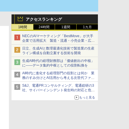
アクセスランキング
1時間
24時間
1週間
1カ月
NECのAIマーケティング「BestMove」が大手
企業で活用拡大 製造・流通・小売企業・広告
代理店などが実装フェーズへ
日立、生成AIと数理最適化技術で製造業の生産
ライン構成を自動立案する技術を開発
生成AI時代の経理財務部は「価値創出の中核」
に――データ集約中枢としての役割転換を
AI時代に進化する経理部門の役割とは何か 業
務のすみ分けとAI活用から考える次世代ファイ
ナンス戦略
S&J、電通PRコンサルティング、電通総研の3
社、サイバーインシデント発生時の対応と危機
管理広報を一体的に訓練するプログラムを提供
もっと見る