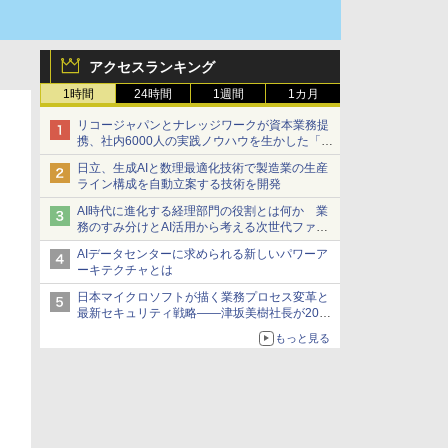
アクセスランキング
1時間
24時間
1週間
1カ月
リコージャパンとナレッジワークが資本業務提
携、社内6000人の実践ノウハウを生かした「AI
商談記録 for RICOH」を展開へ
日立、生成AIと数理最適化技術で製造業の生産
ライン構成を自動立案する技術を開発
AI時代に進化する経理部門の役割とは何か 業
務のすみ分けとAI活用から考える次世代ファイ
ナンス戦略
AIデータセンターに求められる新しいパワーア
ーキテクチャとは
日本マイクロソフトが描く業務プロセス変革と
最新セキュリティ戦略――津坂美樹社長が2027
年度戦略を説明
もっと見る