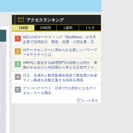
アクセスランキング
1時間
24時間
1週間
1カ月
NECのAIマーケティング「BestMove」が大手
企業で活用拡大 製造・流通・小売企業・広告
代理店などが実装フェーズへ
AIデータセンターに求められる新しいパワーア
ーキテクチャとは
AI時代に進化する経理部門の役割とは何か 業
務のすみ分けとAI活用から考える次世代ファイ
ナンス戦略
日立、生成AIと数理最適化技術で製造業の生産
ライン構成を自動立案する技術を開発
アリババクラウド、日本で5カ所目となるデー
タセンターを開設
もっと見る