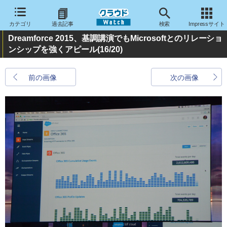
カテゴリ
過去記事
検索
Impressサイト
Dreamforce 2015、基調講演でもMicrosoftとのリレーショ
ンシップを強くアピール
(16/20)
前の画像
次の画像