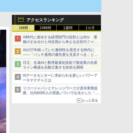
アクセスランキング
1時間
24時間
1週間
1カ月
AI時代に進化する経理部門の役割とは何か 業
務のすみ分けとAI活用から考える次世代ファイ
ナンス戦略
AIが27年眠っていた脆弱性を発見する時代に
――「パッチ適用の優先度を見直すべき」とセ
キュリティ専門家
日立、生成AIと数理最適化技術で製造業の生産
ライン構成を自動立案する技術を開発
AIデータセンターに求められる新しいパワーア
ーキテクチャとは
リコージャパンとナレッジワークが資本業務提
携、社内6000人の実践ノウハウを生かした「AI
商談記録 for RICOH」を展開へ
もっと見る