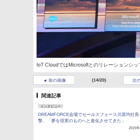
IoT CloudではMicrosoftとのリレーショ
(14/20)
前の画像
次
関連記事
インタビュー
DREAMFORCE会場でセールスフォース川原均社長
撃、「夢を現実のものへと進化させてきた」
2015