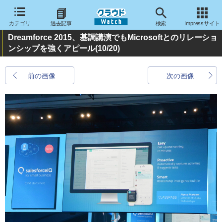
カテゴリ
過去記事
検索
Impressサイト
Dreamforce 2015、基調講演でもMicrosoftとのリレーショ
ンシップを強くアピール
(10/20)
前の画像
次の画像