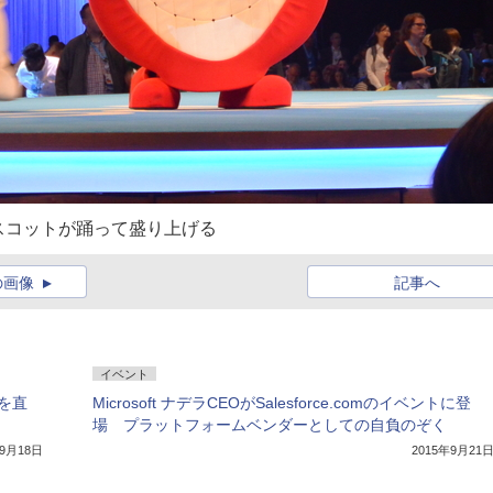
スコットが踊って盛り上げる
の画像
記事へ
イベント
を直
Microsoft ナデラCEOがSalesforce.comのイベントに登
場 プラットフォームベンダーとしての自負のぞく
年9月18日
2015年9月21