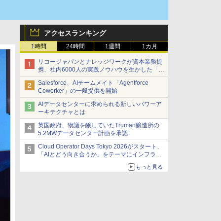
アクセスランキング
1時間
24時間
1週間
1カ月
リコージャパンとナレッジワークが資本業務提
携、社内6000人の実践ノウハウを生かした「AI
商談記録 for RICOH」を展開へ
Salesforce、AIチームメイト「Agentforce
Coworker」の一般提供を開始
AIデータセンターに求められる新しいパワーア
ーキテクチャとは
英国政府、物議を醸していたTruman醸造所の
5.2MWデータセンター計画を承認
Cloud Operator Days Tokyo 2026がスタート、
「AIとどう向き合うか」をテーマにインフラ運
用の知見を集約
もっと見る