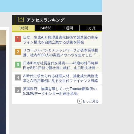
アクセスランキング
1時間
24時間
1週間
1カ月
日立、生成AIと数理最適化技術で製造業の生産
ライン構成を自動立案する技術を開発
リコージャパンとナレッジワークが資本業務提
携、社内6000人の実践ノウハウを生かした「AI
商談記録 for RICOH」を展開へ
日本IBMが社長交代を発表――46歳の村田将輝
氏が8月1日付で新社長に就任、山口明夫社長は
会長へ
AI時代に求められる経理人材、旭化成の業務改
革とAI活用事例に見る次世代ファイナンス戦略
英国政府、物議を醸していたTruman醸造所の
5.2MWデータセンター計画を承認
もっと見る