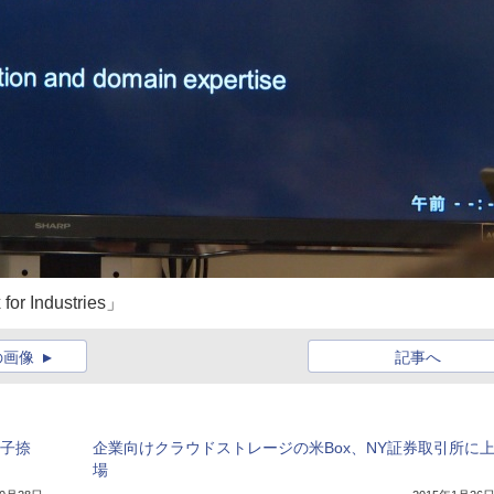
ndustries」
の画像
記事へ
電子捺
企業向けクラウドストレージの米Box、NY証券取引所に
場