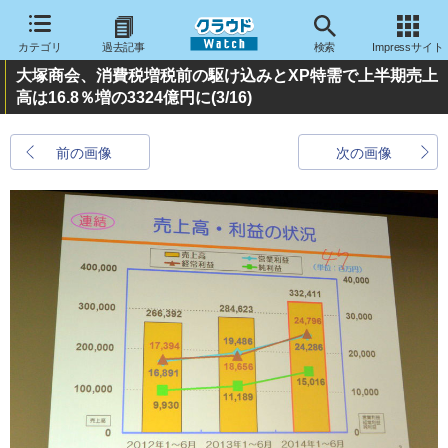
カテゴリ
過去記事
検索
Impressサイト
大塚商会、消費税増税前の駆け込みとXP特需で上半期売上
高は16.8％増の3324億円に
(3/16)
前の画像
次の画像