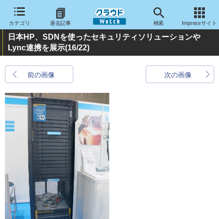
カテゴリ
過去記事
検索
Impressサイト
日本HP、SDNを使ったセキュリティソリューションや
Lync連携を展示
(16/22)
前の画像
次の画像