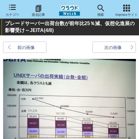
カテゴリ
過去記事
検索
Impressサイト
ブレードサーバー出荷台数が前年比25％減、仮想化進展の
影響受け～JEITA
(4/8)
前の画像
次の画像