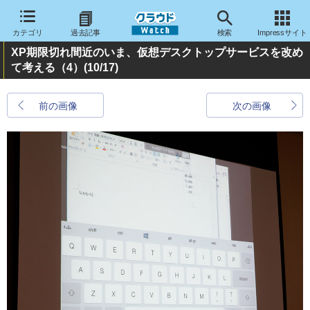
カテゴリ
過去記事
検索
Impressサイト
XP期限切れ間近のいま、仮想デスクトップサービスを改め
て考える（4）
(10/17)
前の画像
次の画像