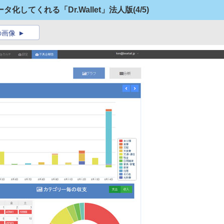
化してくれる「Dr.Wallet」法人版
(4/5)
の画像