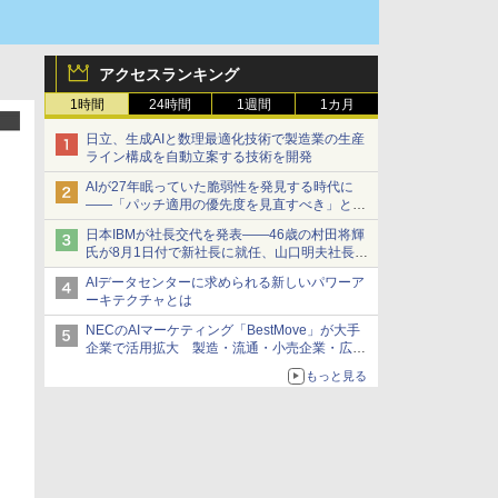
アクセスランキング
1時間
24時間
1週間
1カ月
日立、生成AIと数理最適化技術で製造業の生産
ライン構成を自動立案する技術を開発
AIが27年眠っていた脆弱性を発見する時代に
――「パッチ適用の優先度を見直すべき」とセ
キュリティ専門家
日本IBMが社長交代を発表――46歳の村田将輝
氏が8月1日付で新社長に就任、山口明夫社長は
会長へ
AIデータセンターに求められる新しいパワーア
ーキテクチャとは
NECのAIマーケティング「BestMove」が大手
企業で活用拡大 製造・流通・小売企業・広告
代理店などが実装フェーズへ
もっと見る