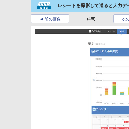
レシートを撮影して送ると人力データ
(4/5)
前の画像
次