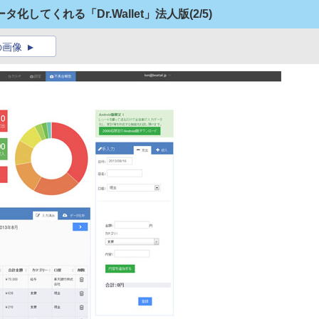
化してくれる「Dr.Wallet」法人版
(2/5)
の画像