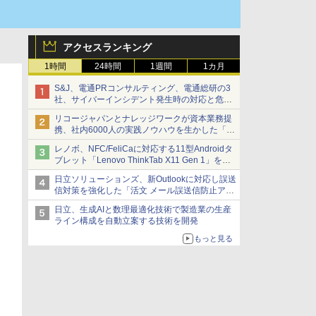
アクセスランキング
1時間
24時間
1週間
1カ月
S&J、電通PRコンサルティング、電通総研の3
社、サイバーインシデント発生時の対応と危機
管理広報を一体的に訓練するプログラムを提供
リコージャパンとナレッジワークが資本業務提
携、社内6000人の実践ノウハウを生かした「AI
商談記録 for RICOH」を展開へ
レノボ、NFC/FeliCaに対応する11型Androidタ
ブレット「Lenovo ThinkTab X11 Gen 1」を発
売
日立ソリューションズ、新Outlookに対応し誤送
信対策を強化した「活文 メール誤送信防止アド
インサービス」を提供
日立、生成AIと数理最適化技術で製造業の生産
ライン構成を自動立案する技術を開発
もっと見る