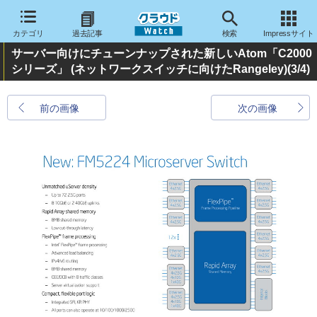
カテゴリ
過去記事
検索
Impressサイト
サーバー向けにチューンナップされた新しいAtom「C2000
シリーズ」 (ネットワークスイッチに向けたRangeley)
(3/4)
前の画像
次の画像