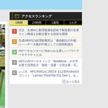
アクセスランキング
1時間
24時間
1週間
1カ月
日立、生成AIと数理最適化技術で製造業の生産
ライン構成を自動立案する技術を開発
生成AI時代の経理財務部は「価値創出の中核」
に――データ集約中枢としての役割転換を
AIデータセンターに求められる新しいパワーア
ーキテクチャとは
NECのAIマーケティング「BestMove」が大手
企業で活用拡大 製造・流通・小売企業・広告
代理店などが実装フェーズへ
レノボ、NFC/FeliCaに対応する11型Androidタ
ブレット「Lenovo ThinkTab X11 Gen 1」を発
売
もっと見る