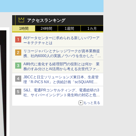
アクセスランキング
1時間
24時間
1週間
1カ月
AIデータセンターに求められる新しいパワーア
ーキテクチャとは
リコージャパンとナレッジワークが資本業務提
携、社内6000人の実践ノウハウを生かした「AI
商談記録 for RICOH」を展開へ
AI時代に進化する経理部門の役割とは何か 業
務のすみ分けとAI活用から考える次世代ファイ
ナンス戦略
JBCCと日立ソリューションズ東日本、生産管
理「R-PiCS NX」と供給計画「scSQUARE
ISP」の連携サービスを提供開始
S&J、電通PRコンサルティング、電通総研の3
社、サイバーインシデント発生時の対応と危機
管理広報を一体的に訓練するプログラムを提供
もっと見る