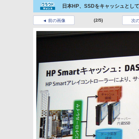
日本HP、SSDをキャッシュとし
(2/5)
前の画像
次