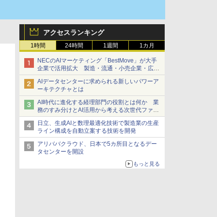
アクセスランキング
1時間
24時間
1週間
1カ月
NECのAIマーケティング「BestMove」が大手
企業で活用拡大 製造・流通・小売企業・広告
代理店などが実装フェーズへ
AIデータセンターに求められる新しいパワーア
ーキテクチャとは
AI時代に進化する経理部門の役割とは何か 業
務のすみ分けとAI活用から考える次世代ファイ
ナンス戦略
日立、生成AIと数理最適化技術で製造業の生産
ライン構成を自動立案する技術を開発
アリババクラウド、日本で5カ所目となるデー
タセンターを開設
もっと見る