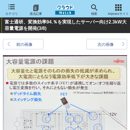
カテゴリ
過去記事
検索
Impressサイト
富士通研、変換効率94.％を実現したサーバー向け2.3kW大
容量電源を開発
(3/8)
前の画像
次の画像