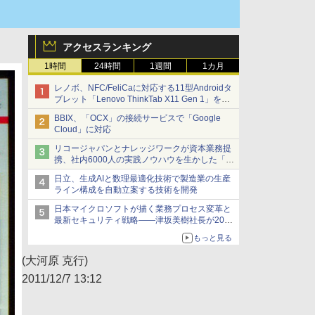
アクセスランキング
1時間
24時間
1週間
1カ月
レノボ、NFC/FeliCaに対応する11型Androidタ
ブレット「Lenovo ThinkTab X11 Gen 1」を発
売
BBIX、「OCX」の接続サービスで「Google
Cloud」に対応
リコージャパンとナレッジワークが資本業務提
携、社内6000人の実践ノウハウを生かした「AI
商談記録 for RICOH」を展開へ
日立、生成AIと数理最適化技術で製造業の生産
ライン構成を自動立案する技術を開発
日本マイクロソフトが描く業務プロセス変革と
最新セキュリティ戦略――津坂美樹社長が2027
年度戦略を説明
もっと見る
(大河原 克行)
2011/12/7 13:12