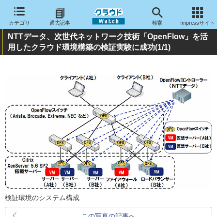
カテゴリ
過去記事
検索
Impressサイト
NTTデータ、次世代ネットワーク技術「OpenFlow」を活
用したクラウド環境構築の検証実験に成功
(1/1)
検証環境のシステム構成
この写真の記事へ