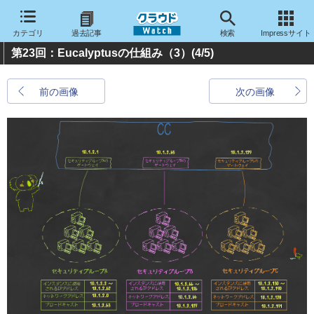
カテゴリ
過去記事
検索
Impressサイト
第23回：Eucalyptusの仕組み（3）
(4/5)
前の画像
次の画像