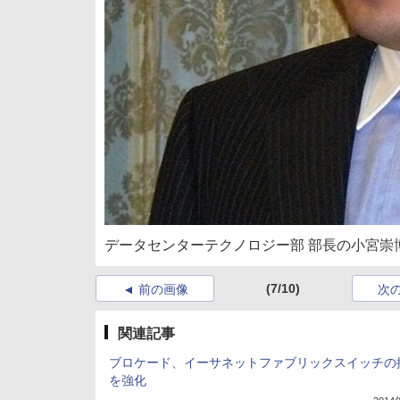
データセンターテクノロジー部 部長の小宮崇
(7/10)
前の画像
次
関連記事
ブロケード、イーサネットファブリックスイッチの
を強化