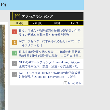
/10)
アクセスランキング
1時間
24時間
1週間
1カ月
日立、生成AIと数理最適化技術で製造業の生産
ライン構成を自動立案する技術を開発
AIデータセンターに求められる新しいパワーア
ーキテクチャとは
日本IBMが社長交代を発表――46歳の村田将輝
氏が8月1日付で新社長に就任、山口明夫社長は
会長へ
NECのAIマーケティング「BestMove」が大手
企業で活用拡大 製造・流通・小売企業・広告
代理店などが実装フェーズへ
IWI、イスラエルillusive networksの標的型攻撃
対策製品「Deception Everywhere」を販売
もっと見る