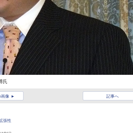
博氏
の画像
記事へ
拡張性