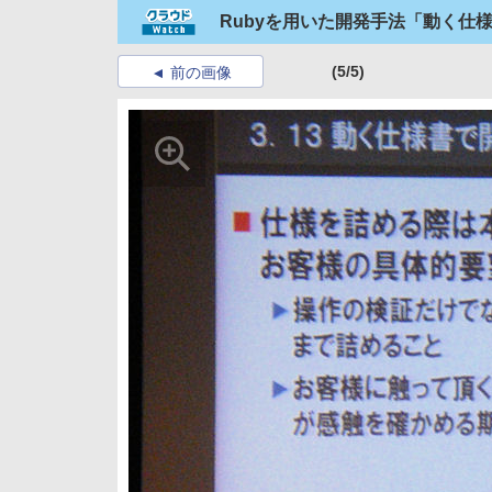
Rubyを用いた開発手法「動く仕
(5/5)
前の画像