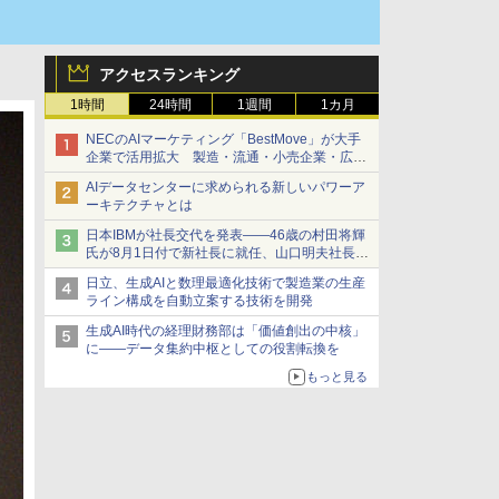
アクセスランキング
1時間
24時間
1週間
1カ月
NECのAIマーケティング「BestMove」が大手
企業で活用拡大 製造・流通・小売企業・広告
代理店などが実装フェーズへ
AIデータセンターに求められる新しいパワーア
ーキテクチャとは
日本IBMが社長交代を発表――46歳の村田将輝
氏が8月1日付で新社長に就任、山口明夫社長は
会長へ
日立、生成AIと数理最適化技術で製造業の生産
ライン構成を自動立案する技術を開発
生成AI時代の経理財務部は「価値創出の中核」
に――データ集約中枢としての役割転換を
もっと見る