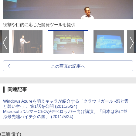
役割や目的に応じた開発ツールを提供
この写真の記事へ
関連記事
Windows Azureを萌えキャラが紹介する「クラウドガール -窓と雲
と碧い空-」、第1話を公開 (2011/5/24)
MicrosoftバルマーCEOがデベロッパー向け講演、「日本は米に並
ぶ最先端ハイテクの国」 (2011/5/24)
(三浦 優子)