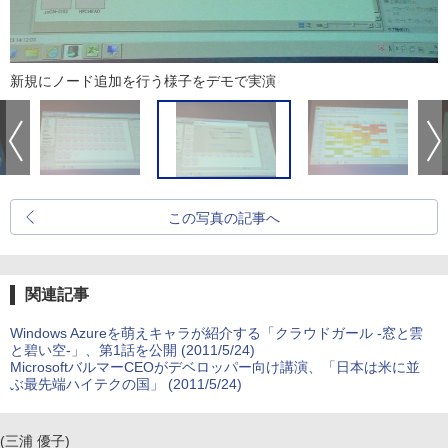
新規にノード追加を行う様子をデモで実演
この写真の記事へ
関連記事
Windows Azureを萌えキャラが紹介する「クラウドガール -窓と雲
と碧い空-」、第1話を公開 (2011/5/24)
MicrosoftバルマーCEOがデベロッパー向け講演、「日本は米に並
ぶ最先端ハイテクの国」 (2011/5/24)
(三浦 優子)